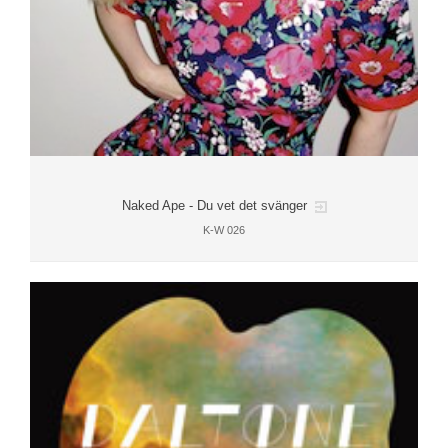
Naked Ape - Du vet det svänger
K-W 026