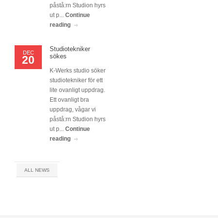
påstå:rn Studion hyrs
ut p...
Continue
reading
Studiotekniker
DEC
sökes
20
K-Werks studio söker
studiotekniker för ett
lite ovanligt uppdrag.
Ett ovanligt bra
uppdrag, vågar vi
påstå:rn Studion hyrs
ut p...
Continue
reading
ALL NEWS