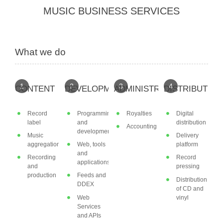
MUSIC BUSINESS SERVICES
What we do
1
2
3
4
CONTENT
DEVELOPMENT
ADMINISTRATION
DISTRIBUTION
Record
Programming
Royalties
Digital
label
and
distribution
Accounting
development
Music
Delivery
aggregation
Web, tools
platform
and
Recording
Record
applications
and
pressing
production
Feeds and
Distribution
DDEX
of CD and
Web
vinyl
Services
and APIs