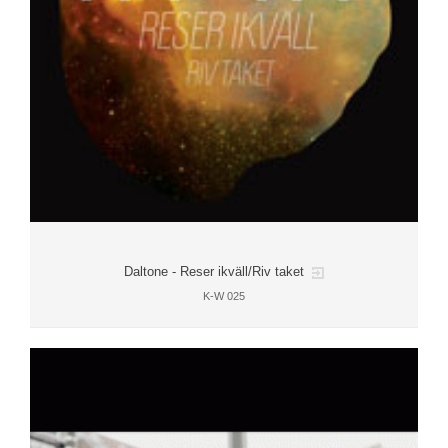
Daltone - Reser ikväll/Riv taket
K-W 025