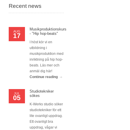
Recent news
Musikproduktionskurs
AUG
- "Hip hop-beats"
17
I höst kör vi en
utbildning i
musikproduktion med
inriktning på hip hop-
beats. Läs mer och
anmäl dig här!
Continue reading
Studiotekniker
JUL
sökes
05
K-Werks studio söker
studiotekniker för ett
lite ovanligt uppdrag.
Ett ovanligt bra
uppdrag, vågar vi