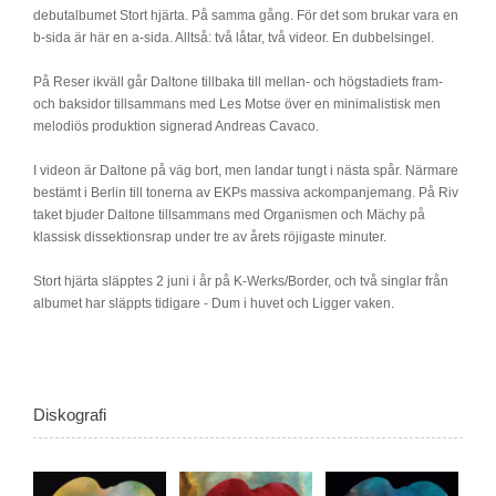
debutalbumet Stort hjärta. På samma gång. För det som brukar vara en
b-sida är här en a-sida. Alltså: två låtar, två videor. En dubbelsingel.
På Reser ikväll går Daltone tillbaka till mellan- och högstadiets fram-
och baksidor tillsammans med Les Motse över en minimalistisk men
melodiös produktion signerad Andreas Cavaco.
I videon är Daltone på väg bort, men landar tungt i nästa spår. Närmare
bestämt i Berlin till tonerna av EKPs massiva ackompanjemang. På Riv
taket bjuder Daltone tillsammans med Organismen och Mächy på
klassisk dissektionsrap under tre av årets röjigaste minuter.
Stort hjärta släpptes 2 juni i år på K-Werks/Border, och två singlar från
albumet har släppts tidigare - Dum i huvet och Ligger vaken.
Diskografi