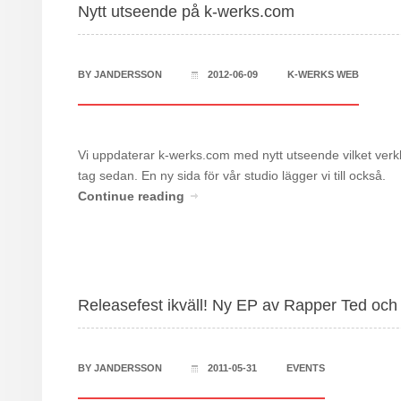
Nytt utseende på k-werks.com
BY
JANDERSSON
2012-06-09
K-WERKS WEB
Vi uppdaterar k-werks.com med nytt utseende vilket verklige
tag sedan. En ny sida för vår studio lägger vi till också.
Continue reading
Releasefest ikväll! Ny EP av Rapper Ted och
BY
JANDERSSON
2011-05-31
EVENTS