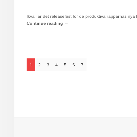
Ikväll är det releasefest för de produktiva rapparnas n
Continue reading
1
2
3
4
5
6
7